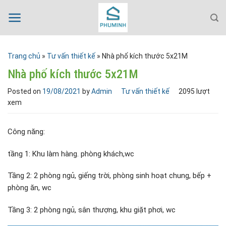
Skip
to
content
Trang chủ
»
Tư vấn thiết kế
»
Nhà phố kích thước 5x21M
Nhà phố kích thước 5x21M
Posted on
19/08/2021
by
Admin
Tư vấn thiết kế
2095 lượt
xem
Công năng:
tầng 1: Khu làm hàng. phòng khách,wc
Tầng 2: 2 phòng ngủ, giếng trời, phòng sinh hoạt chung, bếp +
phòng ăn, wc
Tầng 3: 2 phòng ngủ, sân thượng, khu giặt phơi, wc