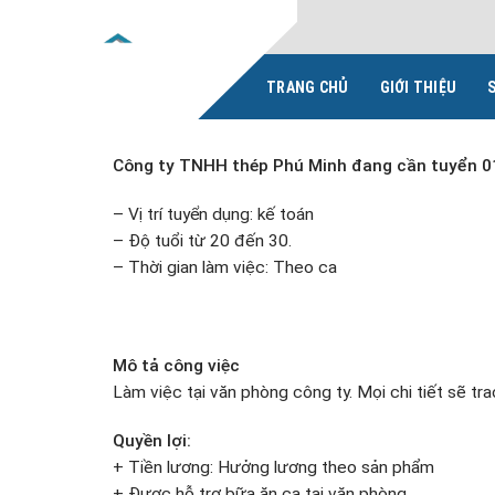
Skip
to
content
TRANG CHỦ
GIỚI THIỆU
Công ty TNHH thép Phú Minh đang cần tuyển 01
– Vị trí tuyển dụng: kế toán
– Độ tuổi từ 20 đến 30.
– Thời gian làm việc: Theo ca
Mô tả công việc
Làm việc tại văn phòng công ty. Mọi chi tiết sẽ tra
Quyền lợi:
+ Tiền lương: Hưởng lương theo sản phẩm
+ Được hỗ trợ bữa ăn ca tại văn phòng.