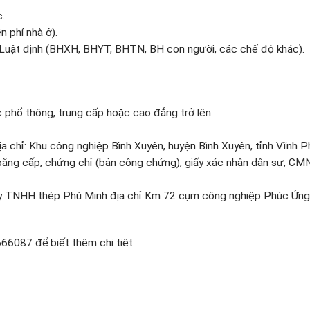
.
n phí nhà ở).
Luật định (BHXH, BHYT, BHTN, BH con người, các chế độ khác).
c phổ thông, trung cấp hoặc cao đẳng trở lên
a chỉ: Khu công nghiệp Bình Xuyên, huyện Bình Xuyên, tỉnh Vĩnh P
), bằng cấp, chứng chỉ (bản công chứng), giấy xác nhận dân sự, CM
ty TNHH thép Phú Minh địa chỉ Km 72 cụm công nghiệp Phúc Ứng
3666087 để biết thêm chi tiêt