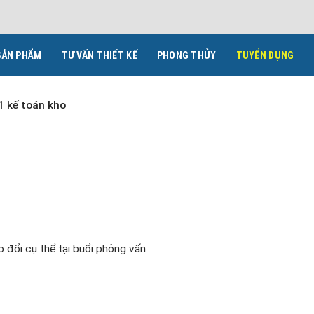
SẢN PHẨM
TƯ VẤN THIẾT KẾ
PHONG THỦY
TUYỂN DỤNG
 kế toán kho
o đổi cụ thể tại buổi phỏng vấn