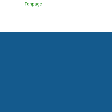
Fanpage
Sản phẩm mới
Thép xây dựng Tisco
Tôn
Ống tôn mạ kẽm